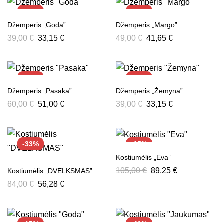
-15%
-15%
Džemperis „Goda”
Džemperis „Margo”
39,00
€
33,15
€
49,00
€
41,65
€
-15%
-15%
Džemperis „Pasaka”
Džemperis „Žemyna”
60,00
€
51,00
€
39,00
€
33,15
€
-33%
-15%
Kostiumėlis „Eva”
105,00
€
89,25
€
Kostiumėlis „DVELKSMAS”
84,00
€
56,28
€