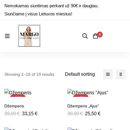
Nemokamas siuntimas perkant už 90€ ir daugiau.
Siunčiame į visus Lietuvos miestus!
0
Default sorting
Showing 1–16 of 19 results
-15%
-15%
Džemperis
Džemperis „Ajus”
39,00
€
33,15
€
30,00
€
25,50
€