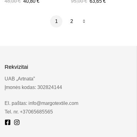
48,00
€
40,80
€
95,00
€
63,65
€
1
2
Rekvizitai
UAB „Artnata”
Įmonės kodas: 302824144
El. paštas: info@margotextile.com
Tel. nr. +37065685565