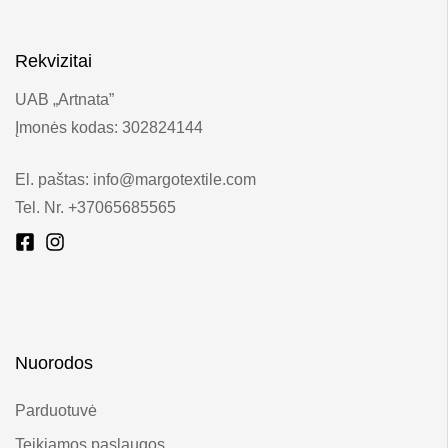
Rekvizitai
UAB „Artnata”
Įmonės kodas: 302824144
El. paštas: info@margotextile.com
Tel. Nr. +37065685565
Nuorodos
Parduotuvė
Teikiamos paslaugos