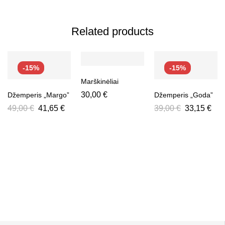
Related products
-15%
-15%
Marškinėliai
30,00
€
Džemperis „Margo”
Džemperis „Goda”
49,00
€
41,65
€
39,00
€
33,15
€