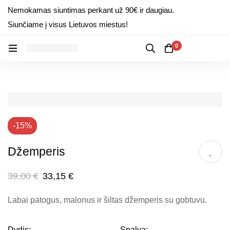
Nemokamas siuntimas perkant už 90€ ir daugiau.
Siunčiame į visus Lietuvos miestus!
0
-15%
Džemperis
39,00
€
33,15
€
Labai patogus, malonus ir šiltas džemperis su gobtuvu.
Dydis:
Spalva: