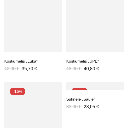
Kostiumėlis „Luka”
Kostiumėlis „UPĖ”
42,00
€
35,70
€
48,00
€
40,80
€
-15%
-15%
Suknelė „Saulė”
33,00
€
28,05
€