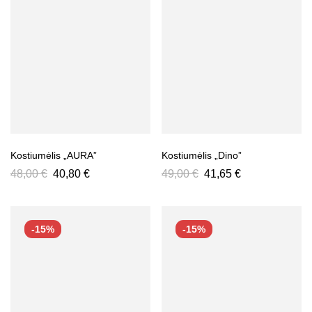
Kostiumėlis „AURA”
Kostiumėlis „Dino”
48,00
€
40,80
€
49,00
€
41,65
€
-15%
-15%