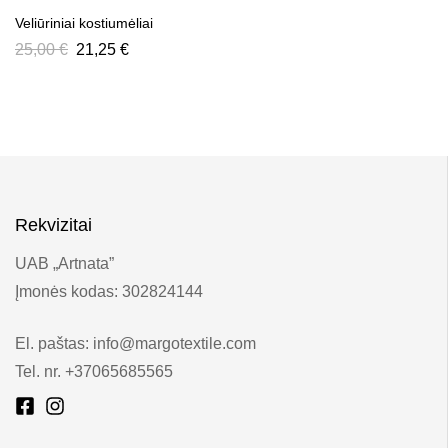
Veliūriniai kostiumėliai
25,00
€
21,25
€
Rekvizitai
UAB „Artnata”
Įmonės kodas: 302824144
El. paštas: info@margotextile.com
Tel. nr. +37065685565