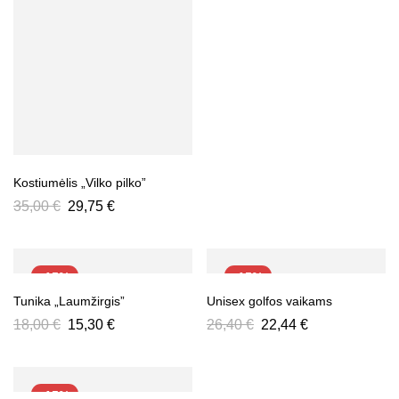
Kostiumėlis „Vilko pilko”
35,00
€
29,75
€
-15%
-15%
Tunika „Laumžirgis”
Unisex golfos vaikams
18,00
€
15,30
€
26,40
€
22,44
€
-15%