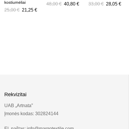
kostiumėliai
48,00
€
40,80
€
33,00
€
28,05
€
25,00
€
21,25
€
Rekvizitai
UAB „Artnata”
Įmonės kodas: 302824144
El. paštas: info@margotextile.com