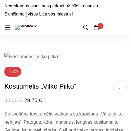
Nemokamas siuntimas perkant už 90€ ir daugiau.
Siunčiame į visus Lietuvos miestus!
0
-15%
Kostiumėlis „Vilko Pilko”
35,00
€
29,75
€
Soft veliūro kostiumėlis vaikams su kapišonu „Vilko pilko
nebijau”. Patogus, kūnui malonus, lengvas kostiumėlis.
Galime išsiuvinėti užrašą. Gali būti vaiko vardas, inicialas.