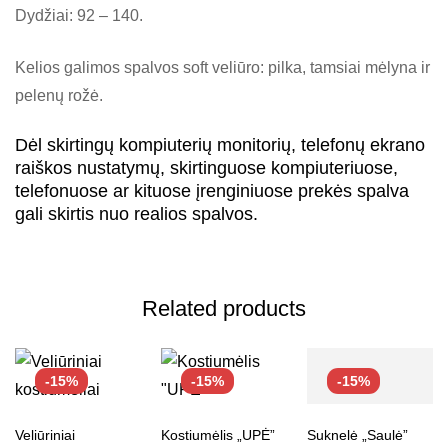
Dydžiai: 92 – 140.
Kelios galimos spalvos soft veliūro: pilka, tamsiai mėlyna ir
pelenų rožė.
Dėl skirtingų kompiuterių monitorių, telefonų ekrano
raiškos nustatymų, skirtinguose kompiuteriuose,
telefonuose ar kituose įrenginiuose prekės spalva
gali skirtis nuo realios spalvos.
Related products
-15%
-15%
-15%
Veliūriniai
Kostiumėlis „UPĖ”
Suknelė „Saulė”