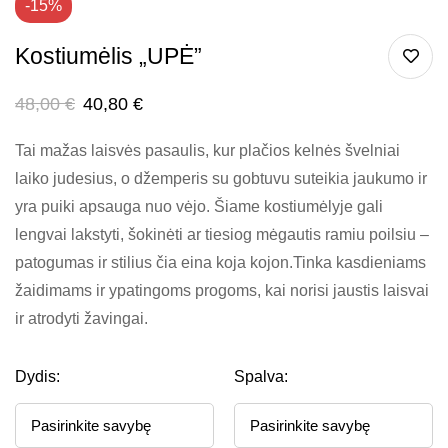
-15%
Kostiumėlis „UPĖ”
48,00
€
40,80
€
Tai mažas laisvės pasaulis, kur plačios kelnės švelniai
laiko judesius, o džemperis su gobtuvu suteikia jaukumo ir
yra puiki apsauga nuo vėjo. Šiame kostiumėlyje gali
lengvai lakstyti, šokinėti ar tiesiog mėgautis ramiu poilsiu –
patogumas ir stilius čia eina koja kojon.Tinka kasdieniams
žaidimams ir ypatingoms progoms, kai norisi jaustis laisvai
ir atrodyti žavingai.
Dydis:
Spalva: