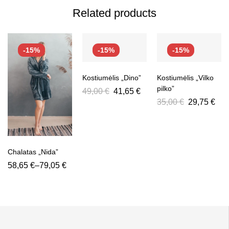
Related products
-15%
-15%
-15%
Kostiumėlis „Dino”
Kostiumėlis „Vilko
pilko”
49,00
€
41,65
€
35,00
€
29,75
€
Chalatas „Nida”
58,65
€
–
79,05
€