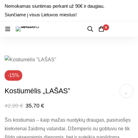
Nemokamas siuntimas perkant už 90€ ir daugiau.
Siunčiame į visus Lietuvos miestus!
0
-15%
Kostiumėlis „LAŠAS”
42,00
€
35,70
€
Šis kostiumas – kaip mažas nuotykių draugas, pasiruošęs
kiekvienai žaidimų valandai. Džemperis su gobtuvu ne tik
šildo vėsesnėmis dienomis, bet ir suteikia papildomą