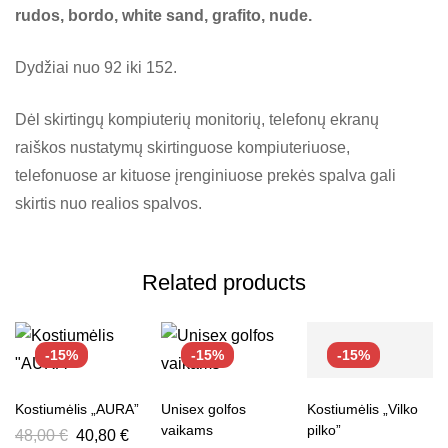
rudos, bordo, white sand, grafito, nude.
Dydžiai nuo 92 iki 152.
Dėl skirtingų kompiuterių monitorių, telefonų ekranų
raiškos nustatymų skirtinguose kompiuteriuose,
telefonuose ar kituose įrenginiuose prekės spalva gali
skirtis nuo realios spalvos.
Related products
-15%
-15%
-15%
Kostiumėlis „AURA”
Unisex golfos
Kostiumėlis „Vilko
vaikams
pilko”
48,00
€
40,80
€