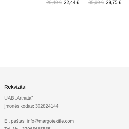
26,40
€
22,44
€
35,00
€
29,75
€
Rekvizitai
UAB „Artnata”
Įmonės kodas: 302824144
El. paštas: info@margotextile.com