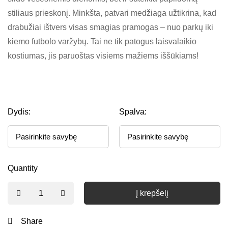
stiliaus prieskonį. Minkšta, patvari medžiaga užtikrina, kad
drabužiai ištvers visas smagias pramogas – nuo parkų iki
kiemo futbolo varžybų. Tai ne tik patogus laisvalaikio
kostiumas, jis paruoštas visiems mažiems iššūkiams!
Dydis:
Spalva:
Quantity
Į krepšelį
Share