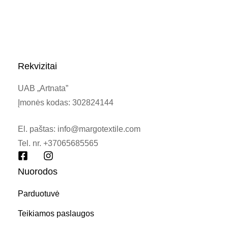
Rekvizitai
UAB „Artnata”
Įmonės kodas: 302824144
El. paštas: info@margotextile.com
Tel. nr. +37065685565
Nuorodos
Parduotuvė
Teikiamos paslaugos