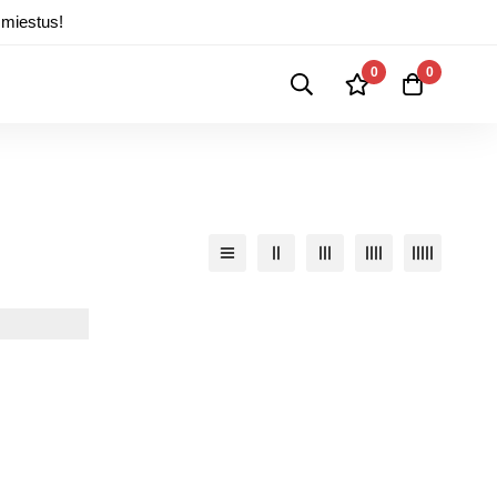
 miestus!
0
0