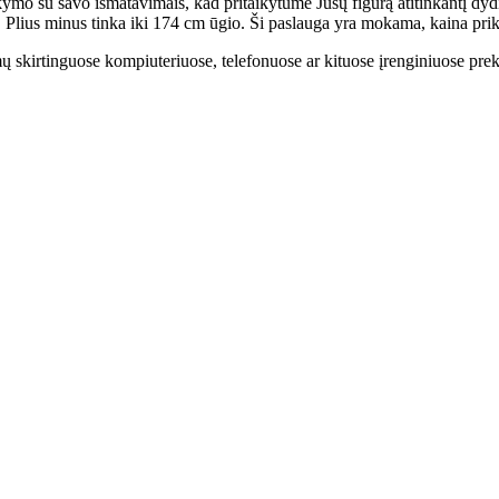
kymo su savo išmatavimais, kad pritaikytume Jūsų figūrą atitinkantį dydį
. Plius minus tinka iki 174 cm ūgio. Ši paslauga yra mokama, kaina prikl
 skirtinguose kompiuteriuose, telefonuose ar kituose įrenginiuose prekės