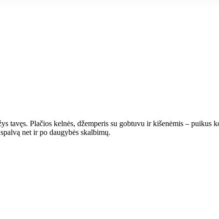
varžys tavęs. Plačios kelnės, džemperis su gobtuvu ir kišenėmis – puikus
 spalvą net ir po daugybės skalbimų.