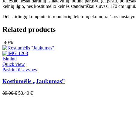
Jei esate nestandartinių išmatavimų, būtina parašyti (el.paštu) po užsa
kelnių ilgio, nes kostiumėlio kelnės standartiškai siuvasi 170 cm ūgiui
Dėl skirtingų kompiuterių monitorių, telefonų ekranų raiškos nustatymų
Related products
-40%
Įsiminti
Quick view
This
Pasirinkti savybes
product
has
Kostiumėlis „Jaukumas”
multiple
variants.
Original
Current
89,00
€
53,40
€
The
price
price
options
was:
is:
may
89,00 €.
53,40 €.
be
chosen
on
the
product