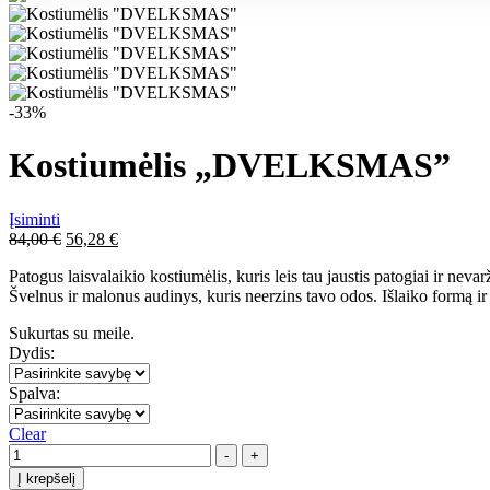
-33%
Kostiumėlis „DVELKSMAS”
Įsiminti
Original
Current
84,00
€
56,28
€
price
price
Patogus laisvalaikio kostiumėlis, kuris leis tau jaustis patogiai ir ne
was:
is:
Švelnus ir malonus audinys, kuris neerzins tavo odos. Išlaiko formą ir
84,00 €.
56,28 €.
Sukurtas su meile.
Dydis:
Spalva:
Clear
Quantity
-
+
Į krepšelį