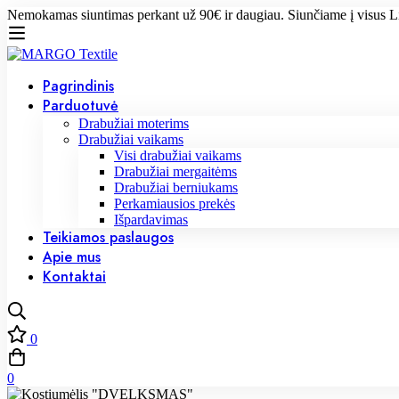
Nemokamas siuntimas perkant už 90€ ir daugiau. Siunčiame į visus L
Pagrindinis
Parduotuvė
Drabužiai moterims
Drabužiai vaikams
Visi drabužiai vaikams
Drabužiai mergaitėms
Drabužiai berniukams
Perkamiausios prekės
Išpardavimas
Teikiamos paslaugos
Apie mus
Kontaktai
0
0