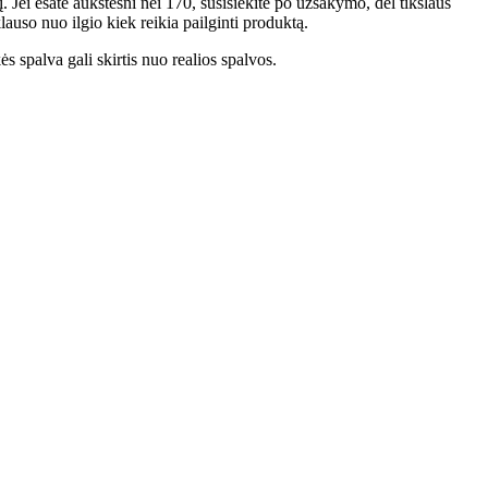
. Jei esate aukštesni nei 170, susisiekite po užsakymo, dėl tikslaus
auso nuo ilgio kiek reikia pailginti produktą.
 spalva gali skirtis nuo realios spalvos.