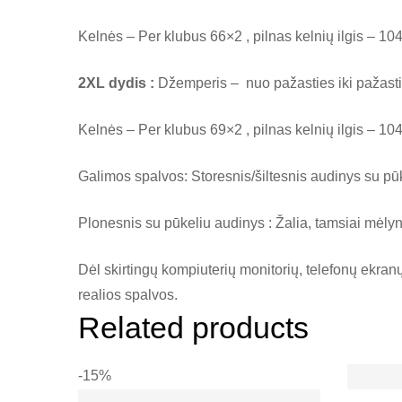
Kelnės – Per klubus 66×2 , pilnas kelnių ilgis – 10
2XL dydis :
Džemperis – nuo pažasties iki pažastie
Kelnės – Per klubus 69×2 , pilnas kelnių ilgis – 10
Galimos spalvos: Storesnis/šiltesnis audinys su pū
Plonesnis su pūkeliu audinys : Žalia, tamsiai mėlyna
Dėl skirtingų kompiuterių monitorių, telefonų ekran
realios spalvos.
Related products
-15%