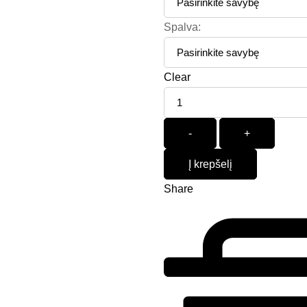
Spalva:
Clear
Quantity
-
+
Į krepšelį
Share