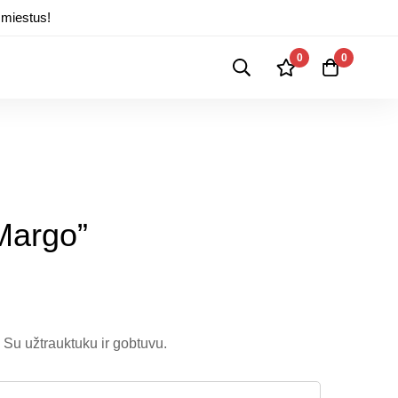
 miestus!
0
0
Margo”
 Su užtrauktuku ir gobtuvu.