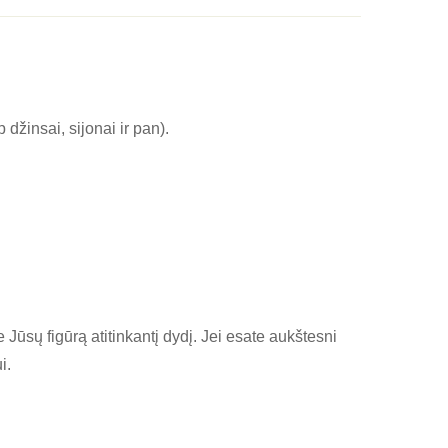
džinsai, sijonai ir pan).
Jūsų figūrą atitinkantį dydį. Jei esate aukštesni
i.