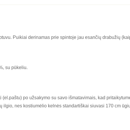
uvu. Puikiai derinamas prie spintoje jau esančių drabužių (kaip 
%, su pūkeliu.
i (el.paštu) po užsakymo su savo išmatavimais, kad pritaikytume 
ų ilgio, nes kostiumėlio kelnės standartiškai siuvasi 170 cm ūgiu