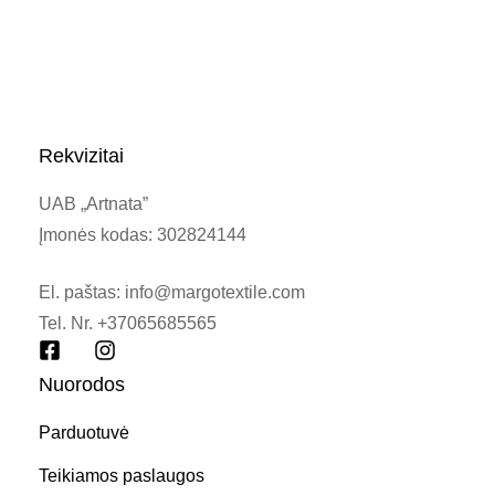
Rekvizitai
UAB „Artnata”
Įmonės kodas: 302824144
El. paštas: info@margotextile.com
Tel. Nr. +37065685565
Nuorodos
Parduotuvė
Teikiamos paslaugos