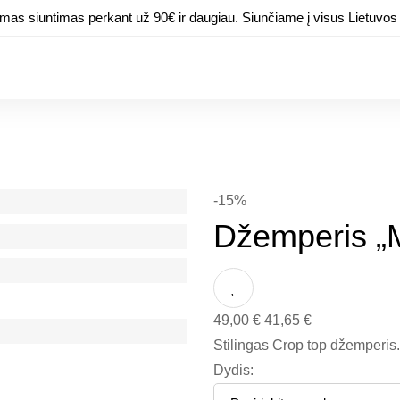
s siuntimas perkant už 90€ ir daugiau. Siunčiame į visus Lietuvos
-15%
Džemperis „
Original
Current
49,00
€
41,65
€
price
price
Stilingas Crop top džemperis.
was:
is:
Dydis:
49,00 €.
41,65 €.