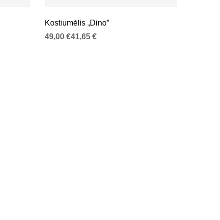
Kostiumėlis „Dino”
Original price was: 49,00 €.
Current price is: 41,65 €.
49,00
€
41,65
€
2-jų dal