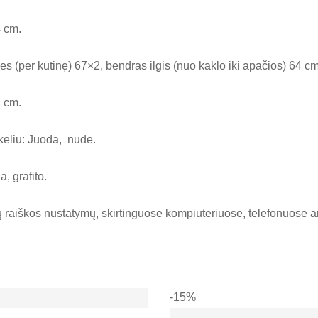
4 cm.
s (per kūtinę) 67×2, bendras ilgis (nuo kaklo iki apačios) 64 cm
4 cm.
keliu: Juoda, nude.
, grafito.
ų raiškos nustatymų, skirtinguose kompiuteriuose, telefonuose ar
-15%