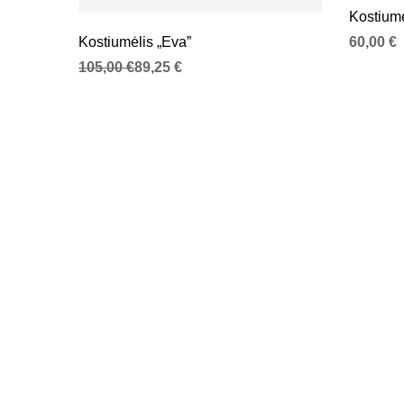
Kostiumė
Kostiumėlis „Eva”
60,00
€
Original price was: 105,00 €.
Current price is: 89,25 €.
105,00
€
89,25
€