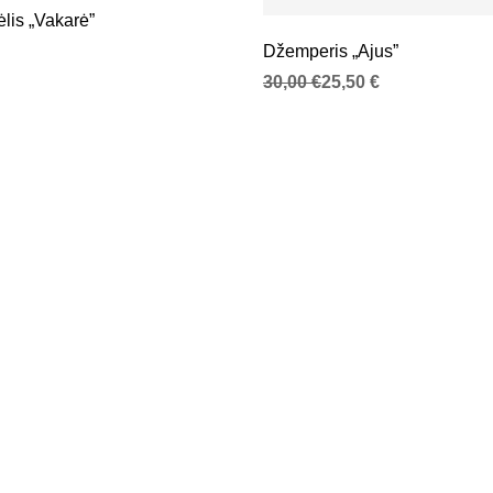
lis „Vakarė”
Džemperis „Ajus”
Original price was: 30,00 €.
Current price is: 25,50 €.
30,00
€
25,50
€