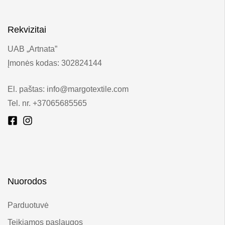
Rekvizitai
UAB „Artnata”
Įmonės kodas: 302824144
El. paštas: info@margotextile.com
Tel. nr. +37065685565
Nuorodos
Parduotuvė
Teikiamos paslaugos