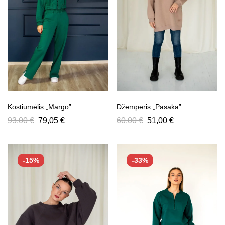
Kostiumėlis „Margo”
Džemperis „Pasaka”
93,00
€
79,05
€
60,00
€
51,00
€
-15%
-33%