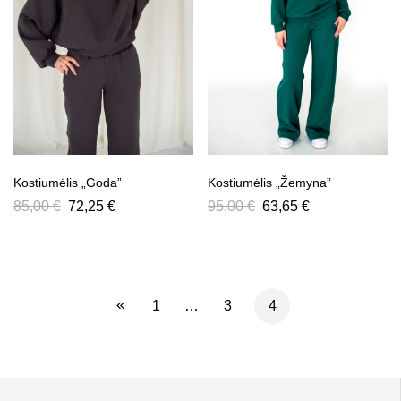
Kostiumėlis „Goda”
Kostiumėlis „Žemyna”
85,00
€
72,25
€
95,00
€
63,65
€
1
…
3
4