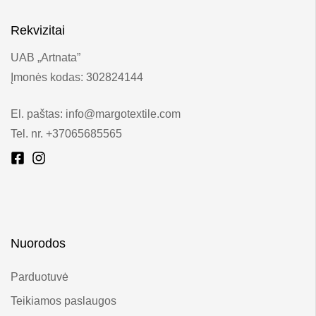
Rekvizitai
UAB „Artnata”
Įmonės kodas: 302824144
El. paštas: info@margotextile.com
Tel. nr. +37065685565
Nuorodos
Parduotuvė
Teikiamos paslaugos