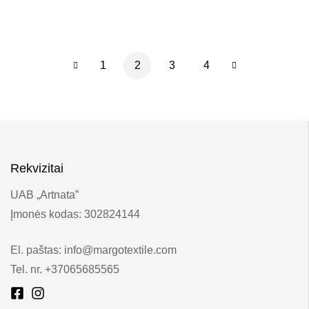
1
2
3
4
Rekvizitai
UAB „Artnata”
Įmonės kodas: 302824144
El. paštas: info@margotextile.com
Tel. nr. +37065685565