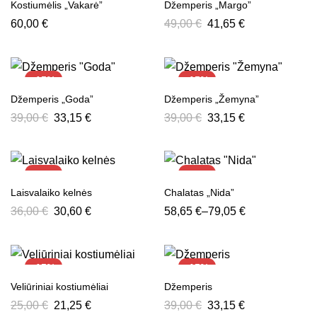
Kostiumėlis „Vakarė”
Džemperis „Margo”
60,00
€
49,00
€
41,65
€
-15%
-15%
Džemperis „Goda”
Džemperis „Žemyna”
39,00
€
33,15
€
39,00
€
33,15
€
-15%
-15%
Laisvalaiko kelnės
Chalatas „Nida”
36,00
€
30,60
€
58,65
€
–
79,05
€
-15%
-15%
Veliūriniai kostiumėliai
Džemperis
25,00
€
21,25
€
39,00
€
33,15
€