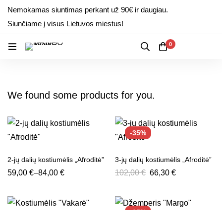
Nemokamas siuntimas perkant už 90€ ir daugiau.
Siunčiame į visus Lietuvos miestus!
0
We found some products for you.
-35%
2-jų dalių kostiumėlis „Afroditė”
3-jų dalių kostiumėlis „Afroditė”
59,00
€
–
84,00
€
102,00
€
66,30
€
-15%